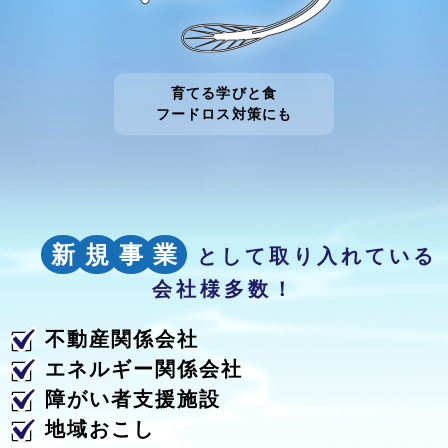
育てる学びと食
フードロス対策にも
新
規
事
業
として取り入れている
会社様多数！
不動産関係会社
エネルギー関係会社
障がい者支援施設
地域おこし