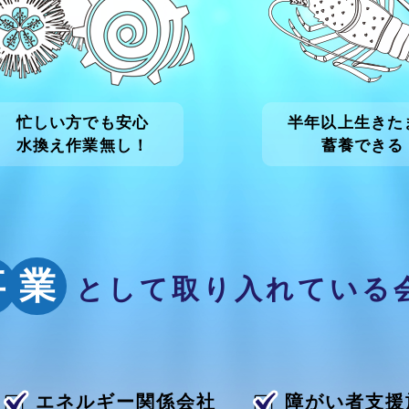
忙しい方でも安心
半年以上生きた
水換え作業無し！
蓄養できる
事
業
として取り入れている
エネルギー関係会社
障がい者支援